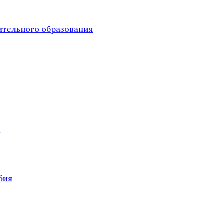
тельного образования
О
бия