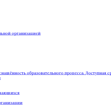
ельной организацией
снащённость образовательного процесса. Доступная с
я
учающихся
рганизации