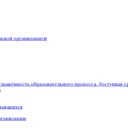
ельной организацией
снащённость образовательного процесса. Доступная с
я
учающихся
рганизации