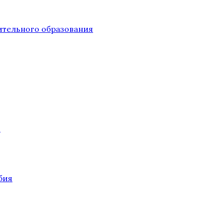
тельного образования
О
бия