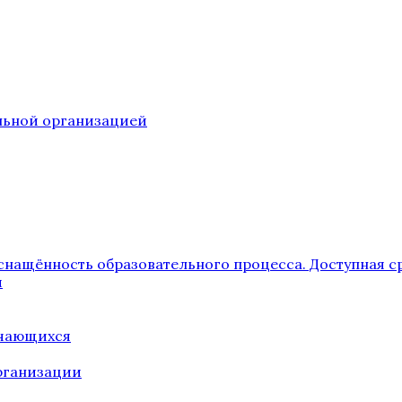
ельной организацией
снащённость образовательного процесса. Доступная с
я
учающихся
рганизации