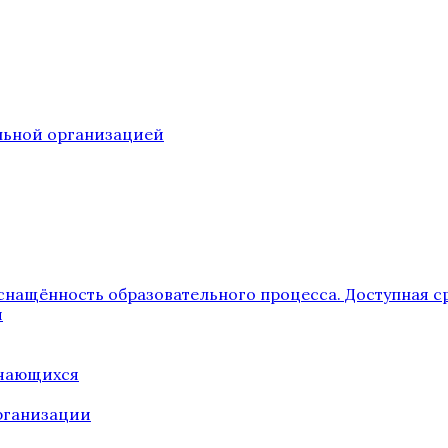
ельной организацией
снащённость образовательного процесса. Доступная с
я
учающихся
рганизации