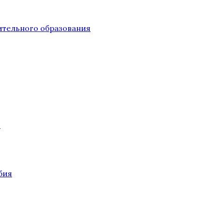
тельного образования
О
бия