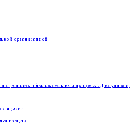
ельной организацией
снащённость образовательного процесса. Доступная с
я
учающихся
рганизации