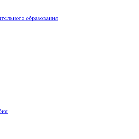
тельного образования
О
бия