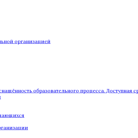
ельной организацией
снащённость образовательного процесса. Доступная с
я
учающихся
рганизации