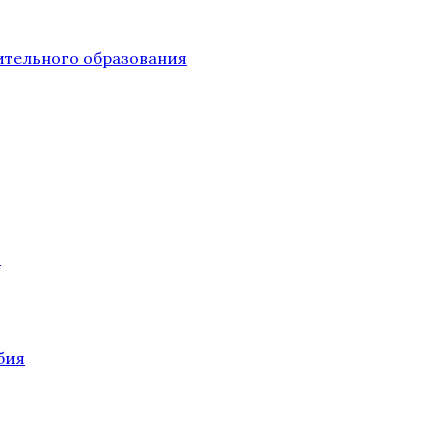
тельного образования
О
бия