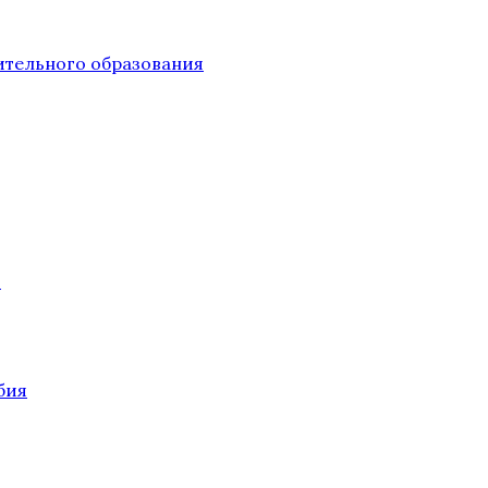
тельного образования
О
бия