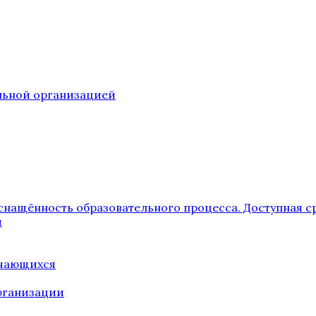
ельной организацией
снащённость образовательного процесса. Доступная с
я
учающихся
рганизации