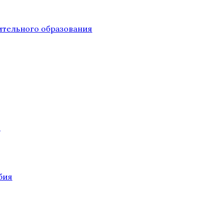
тельного образования
О
бия