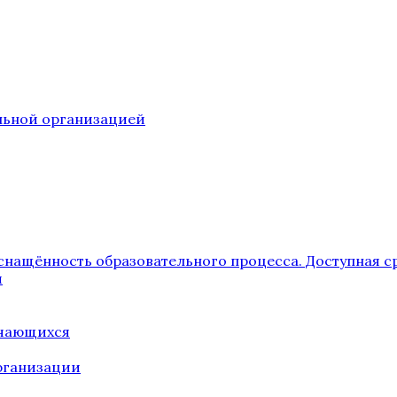
ельной организацией
снащённость образовательного процесса. Доступная с
я
учающихся
рганизации