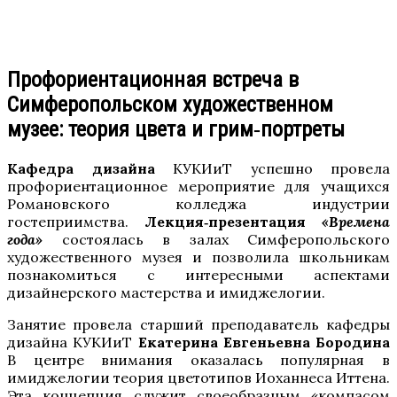
Профориентационная встреча в
Симферопольском художественном
музее: теория цвета и грим‑портреты
Кафедра дизайна
КУКИиТ успешно провела
профориентационное мероприятие для учащихся
Романовского колледжа индустрии
гостеприимства.
Лекция‑презентация
«Времена
года»
состоялась в залах Симферопольского
художественного музея и позволила школьникам
познакомиться с интересными аспектами
дизайнерского мастерства и имиджелогии.
Занятие провела старший преподаватель кафедры
дизайна КУКИиТ
Екатерина Евгеньевна
Бородина
В центре внимания оказалась популярная в
имиджелогии теория цветотипов Иоханнеса Иттена.
Эта концепция служит своеобразным «компасом