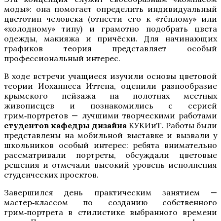
моды»: она помогает определить индивидуальный
цветотип человека (отнести его к «тёплому» или
«холодному» типу) и грамотно подобрать цвета
одежды, макияжа и причёски. Для начинающих
графиков теория представляет особый
профессиональный интерес.
В ходе встречи учащиеся изучили основы цветовой
теории Иоханнеса Иттена, оценили разнообразие
крымского пейзажа на полотнах местных
живописцев и познакомились с серией
грим‑портретов — лучшими творческими работами
студентов кафедры дизайна
КУКИиТ. Работы были
представлены на мобильной выставке и вызвали у
школьников особый интерес: ребята внимательно
рассматривали портреты, обсуждали цветовые
решения и отмечали высокий уровень исполнения
студенческих проектов.
Завершился день практическим занятием —
мастер‑классом по созданию собственного
грим‑портрета в стилистике выбранного времени