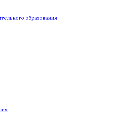
тельного образования
О
бия