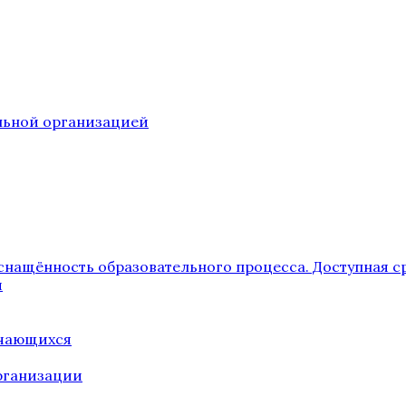
ельной организацией
снащённость образовательного процесса. Доступная с
я
учающихся
рганизации