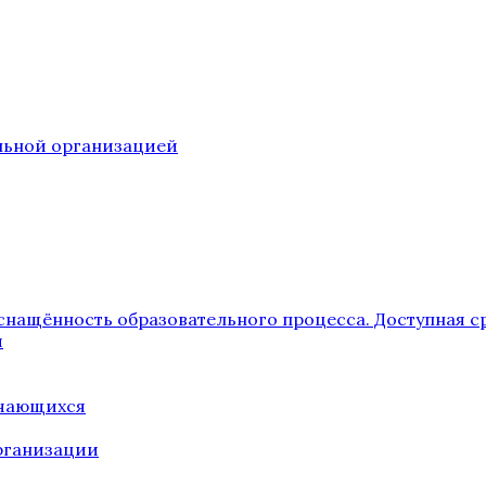
ельной организацией
снащённость образовательного процесса. Доступная с
я
учающихся
рганизации