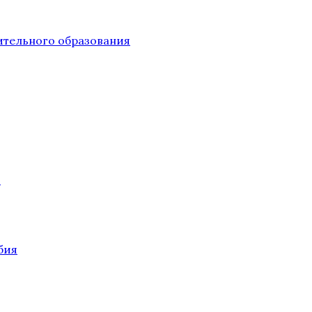
тельного образования
О
бия