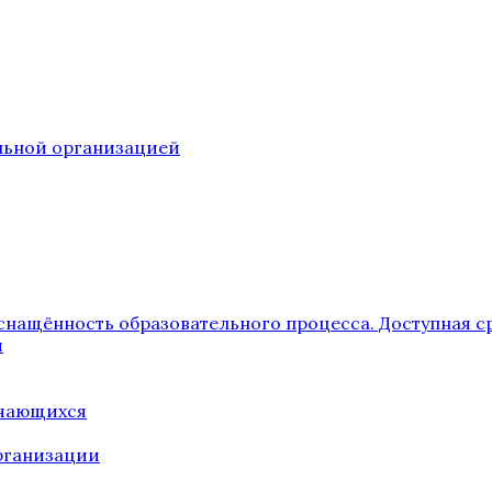
ельной организацией
снащённость образовательного процесса. Доступная с
я
учающихся
рганизации