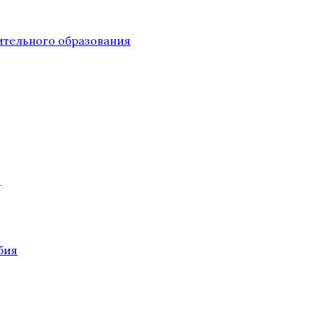
тельного образования
О
бия