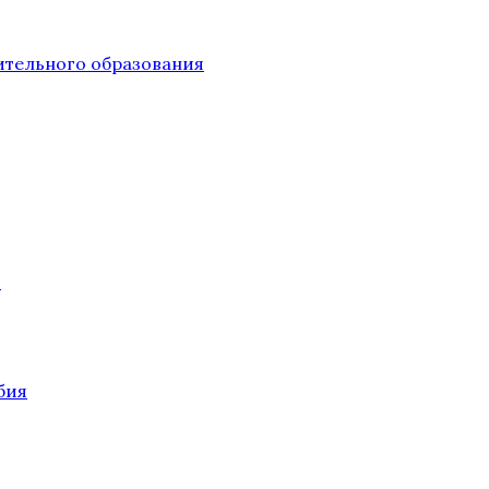
тельного образования
О
бия