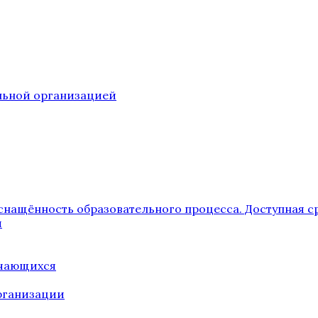
ельной организацией
снащённость образовательного процесса. Доступная с
я
учающихся
рганизации