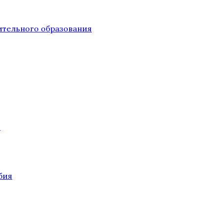
тельного образования
О
бия