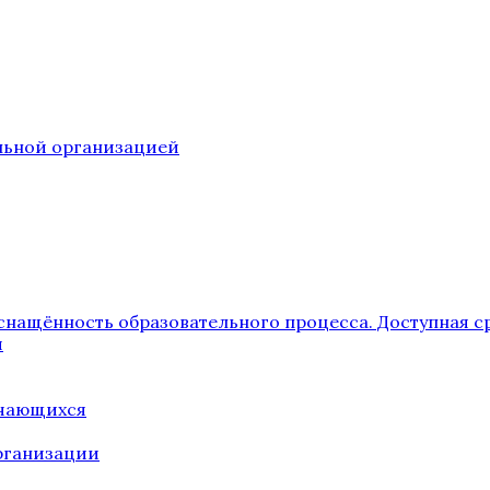
ельной организацией
снащённость образовательного процесса. Доступная с
я
учающихся
рганизации