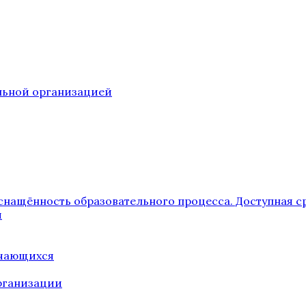
ельной организацией
снащённость образовательного процесса. Доступная с
я
учающихся
рганизации