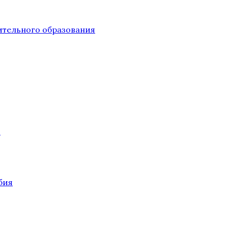
тельного образования
О
бия