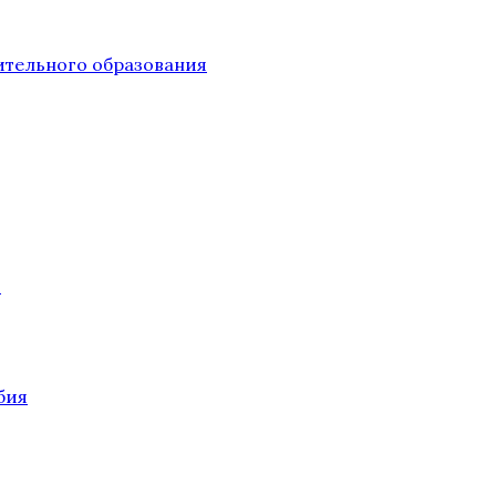
тельного образования
О
бия