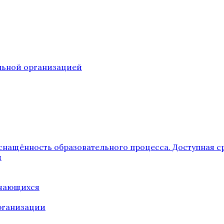
ельной организацией
снащённость образовательного процесса. Доступная с
я
учающихся
рганизации