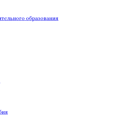
тельного образования
О
бия