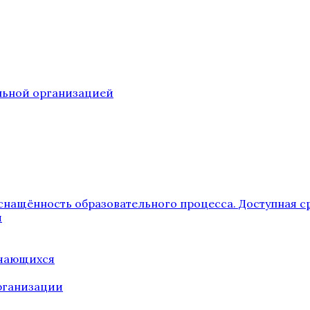
ельной организацией
снащённость образовательного процесса. Доступная с
я
учающихся
рганизации