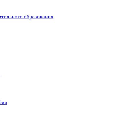
тельного образования
О
бия