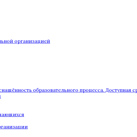
ельной организацией
снащённость образовательного процесса. Доступная с
я
учающихся
рганизации