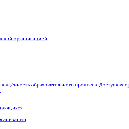
ельной организацией
снащённость образовательного процесса. Доступная с
я
учающихся
рганизации