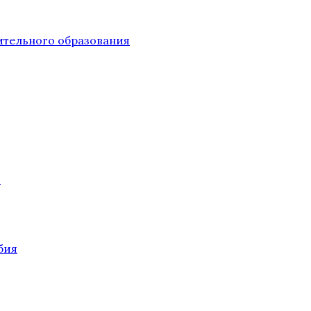
тельного образования
О
бия