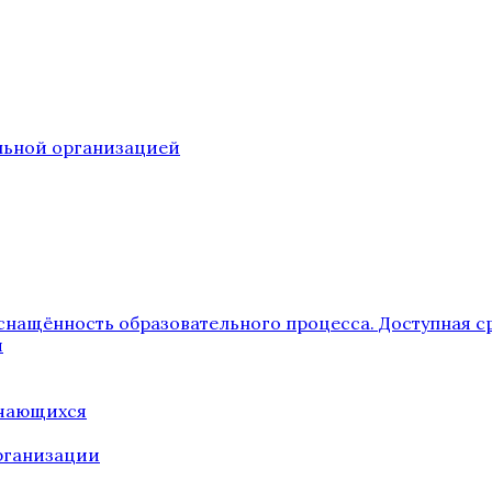
ельной организацией
снащённость образовательного процесса. Доступная с
я
учающихся
рганизации