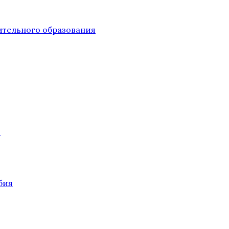
тельного образования
О
бия