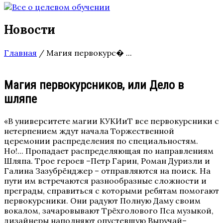
Новости
Главная
/
Магия первокурс� ...
Магия первокурсников, или Дело в
шляпе
«В университете магии КУКИиТ все первокурсники с
нетерпением ждут начала Торжественной
церемонии распределения по специальностям.
Но!... Пропадает распределяющая по направлениям
Шляпа. Трое героев –Петр Гарин, Роман Дуризли и
Галина Зазубрёнджер – отправляются на поиск. На
пути им встречаются разнообразные сложности и
преграды, справиться с которыми ребятам помогают
первокурсники. Они радуют Полную Даму своим
вокалом, зачаровывают Трёхголового Пса музыкой,
дизайнеры наполняют опустевшую Выручай–