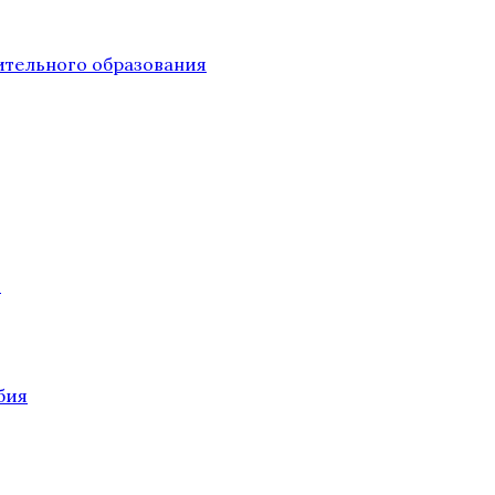
тельного образования
О
бия