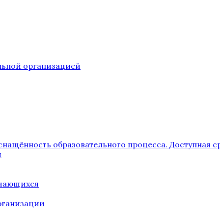
ельной организацией
снащённость образовательного процесса. Доступная с
я
учающихся
рганизации