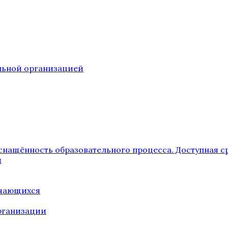
ельной организацией
снащённость образовательного процесса. Доступная с
я
учающихся
рганизации