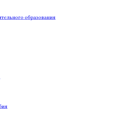
тельного образования
О
бия