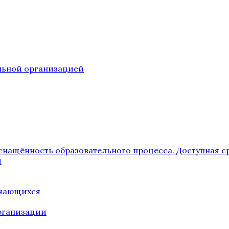
ельной организацией
снащённость образовательного процесса. Доступная с
я
учающихся
рганизации