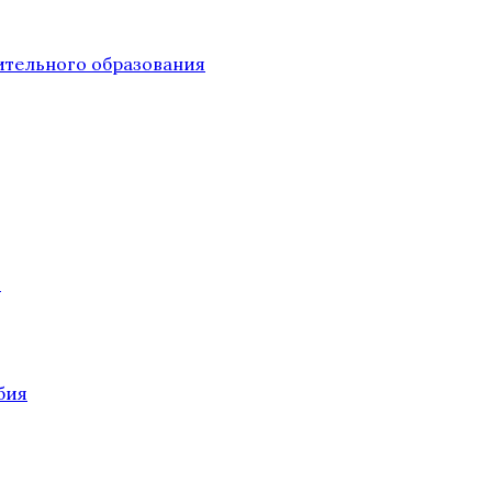
тельного образования
О
бия