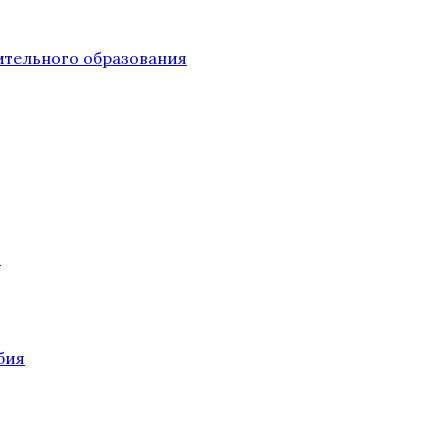
тельного образования
О
бия