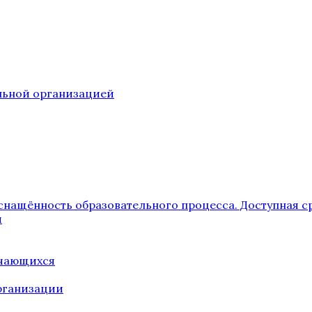
ельной организацией
снащённость образовательного процесса. Доступная с
я
учающихся
рганизации