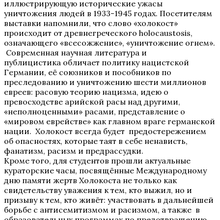
иллюстрирующую исторические
ужасы
уничтожения людей в 1933-1945 годах. Посетителям
выставки напомнили, что слово «холокост»
происходит от древнегреческого holocaustosis,
означающего «всесожжение», «уничтожение огнем».
Современная научная
литература и
публицистика обличает политику нацистской
Германии, её союзников и пособников по
преследованию и уничтожению шести миллионов
евреев: расовую теорию нацизма, идею о
превосходстве арийской расы над другими,
«неполноценными» расами, представление о
«мировом еврействе» как главном враге германской
нации. Холокост всегда будет предостережением
об опасностях, которые таят в себе ненависть,
фанатизм, расизм и предрассудки.
Кроме того, для студентов прошли актуальные
кураторские часы, посвящённые
Международному
дню памяти жертв Холокоста не только как
свидетельству уважения к тем, кто выжил, но и
призыву к тем, кто живёт: участвовать в дальнейшей
борьбе с антисемитизмом и расизмом, а также в
образовательных программах по предотвращению