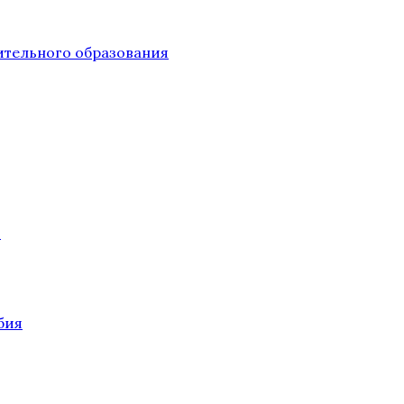
тельного образования
О
бия