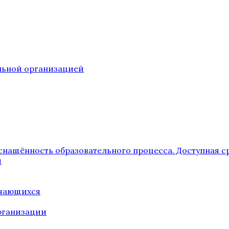
ельной организацией
снащённость образовательного процесса. Доступная с
я
учающихся
рганизации