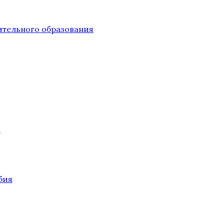
тельного образования
О
бия