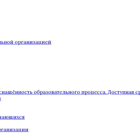
ельной организацией
снащённость образовательного процесса. Доступная с
я
учающихся
рганизации