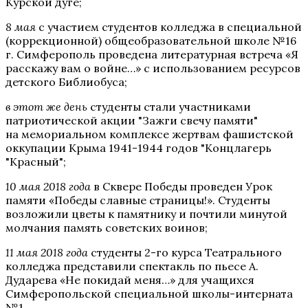
Курской дуге;
8 мая
с участием студентов колледжа в специальной
(коррекционной) общеобразовательной школе №16
г. Симферополь проведена литературная встреча «Я
расскажу вам о войне…» с использованием ресурсов
детского Библиобуса;
в этот же день
студенты стали участниками
патриотической акции "Зажги свечу памяти"
на мемориальном комплексе жертвам фашистской
оккупации Крыма 1941-1944 годов "Концлагерь
"Красный";
10 мая 2018 года
в Сквере Победы проведен Урок
памяти «Победы славные страницы!». Студенты
возложили цветы к памятнику и почтили минутой
молчания память советских воинов;
11 мая 2018 года
студенты 2-го курса Театрального
колледжа представили спектакль по пьесе А.
Дударева «Не покидай меня…» для учащихся
Симферопольской специальной школы-интерната
№1.