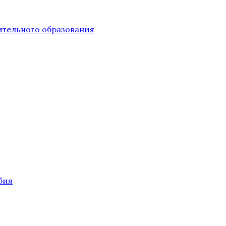
тельного образования
О
бия