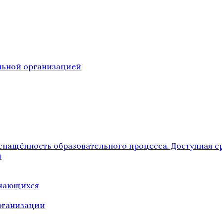
ельной организацией
снащённость образовательного процесса. Доступная с
я
учающихся
рганизации