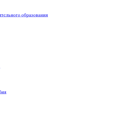
тельного образования
О
бия