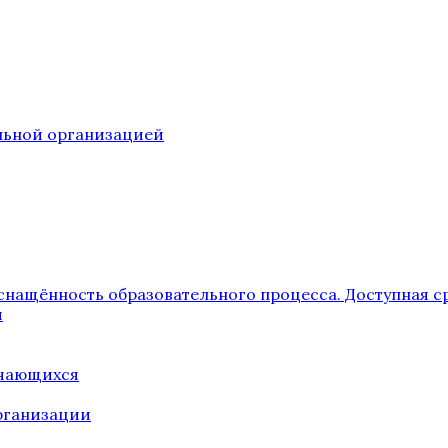
ельной организацией
снащённость образовательного процесса. Доступная с
я
учающихся
рганизации