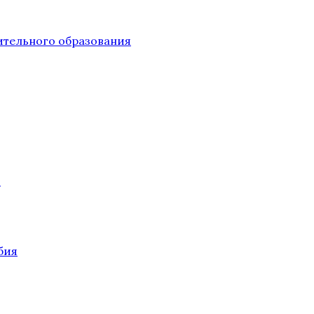
тельного образования
О
бия