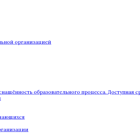
ельной организацией
снащённость образовательного процесса. Доступная с
я
учающихся
рганизации