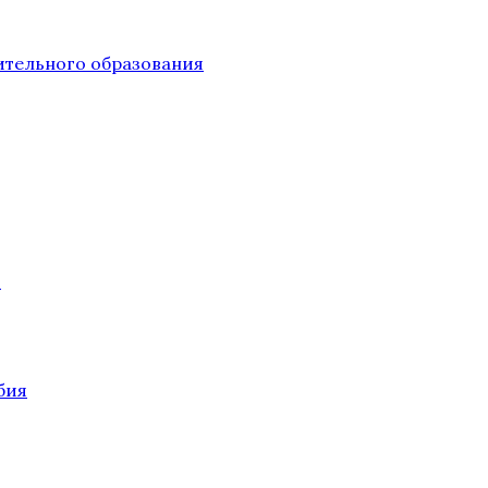
тельного образования
О
бия