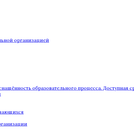
ельной организацией
снащённость образовательного процесса. Доступная с
я
учающихся
рганизации