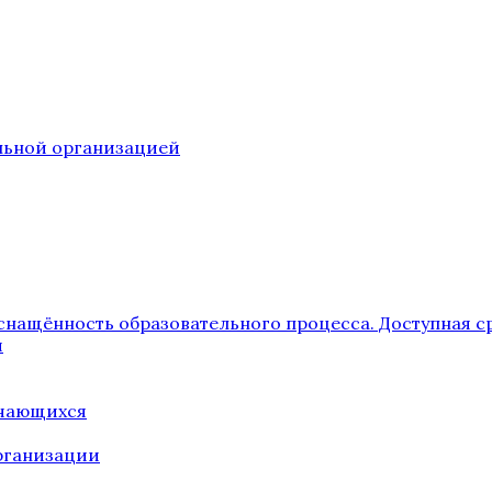
ельной организацией
снащённость образовательного процесса. Доступная с
я
учающихся
рганизации