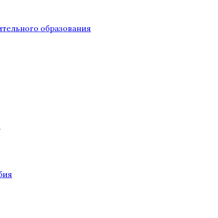
тельного образования
О
бия