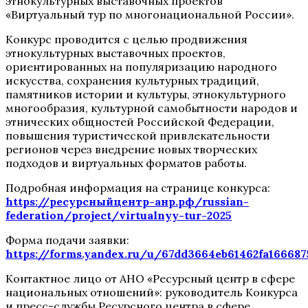
этнокультурных выставочных проектов
«Виртуальный тур по многонациональной России».
Конкурс проводится с целью продвижения
этнокультурных выставочных проектов,
ориентированных на популяризацию народного
искусства, сохранения культурных традиций,
памятников истории и культуры, этнокультурного
многообразия, культурной самобытности народов и
этнических общностей Российской Федерации,
повышения туристической привлекательности
регионов через внедрение новых творческих
подходов и виртуальных форматов работы.
Подробная информация на странице конкурса:
https://ресурсныйцентр-анр.рф/russian-
federation/project/virtualnyy-tur-2025
Форма подачи заявки:
https://forms.yandex.ru/u/67dd3664eb61462fa166687
Контактное лицо от АНО «Ресурсный центр в сфере
национальных отношений»: руководитель Конкурса
и пресс-службы Ресурсного центра в сфере