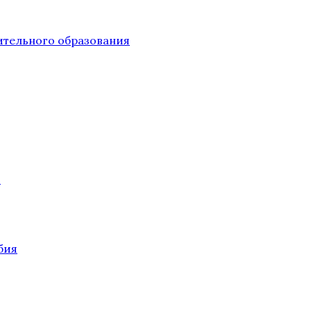
тельного образования
О
бия