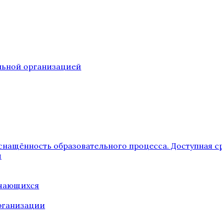
ельной организацией
снащённость образовательного процесса. Доступная с
я
учающихся
рганизации