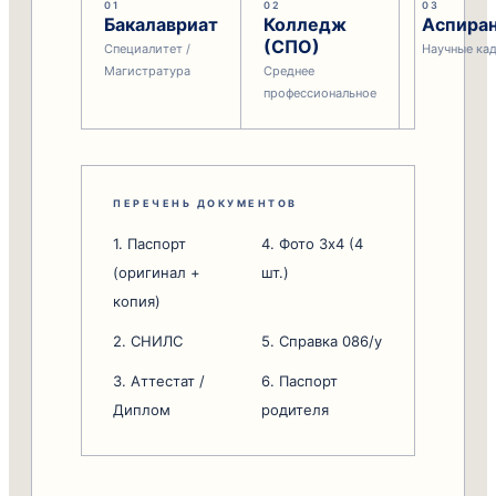
01
02
03
Бакалавриат
Колледж
Аспира
(СПО)
Специалитет /
Научные ка
Магистратура
Среднее
профессиональное
ПЕРЕЧЕНЬ ДОКУМЕНТОВ
1. Паспорт
4. Фото 3x4 (4
(оригинал +
шт.)
копия)
2. СНИЛС
5. Справка 086/у
3. Аттестат /
6. Паспорт
Диплом
родителя