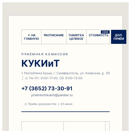
2026
← НА
РАСПИСАНИЕ
ПАМЯТКА
СТОИМОСТЬ
ДОП.
ГЛАВНУЮ
ЦЕЛЕВОЕ
ПРИЁМ
ПРИЁМНАЯ КОМИССИЯ
КУКИиТ
▪ Республика Крым, г. Симферополь, ул. Киевская, д. 39
| ◴ Пн–Пт: 9:00–17:00, Сб: 9:00–13:00
+7 (3652) 73-30-91
priemkomkukiit@yandex.ru
◴ Приём документов: с 20 июня