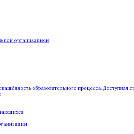
ельной организацией
снащённость образовательного процесса. Доступная с
я
учающихся
рганизации