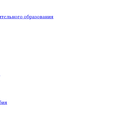
тельного образования
О
бия